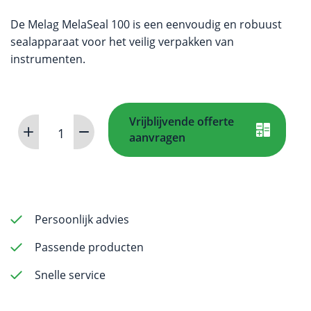
De Melag MelaSeal 100 is een eenvoudig en robuust
sealapparaat voor het veilig verpakken van
instrumenten.
Vrijblijvende offerte
Melag
aanvragen
MelaSeal
100
sealapparaat
aantal
Persoonlijk advies
Passende producten
Snelle service