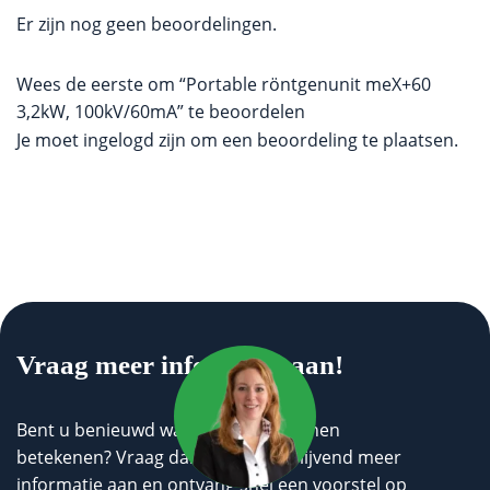
Er zijn nog geen beoordelingen.
Wees de eerste om “Portable röntgenunit meX+60
3,2kW, 100kV/60mA” te beoordelen
Je moet
ingelogd zijn
om een beoordeling te plaatsen.
Vraag meer informatie aan!
Bent u benieuwd wat wij voor u kunnen
betekenen? Vraag dan geheel vrijblijvend meer
informatie aan en ontvang snel een voorstel op