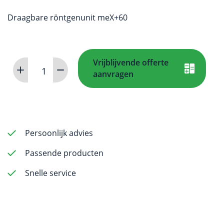
Draagbare röntgenunit meX+60
Vrijblijvende offerte
Portable
aanvragen
röntgenunit
meX+60
3,2kW,
100kV/60mA
aantal
Persoonlijk advies
Passende producten
Snelle service