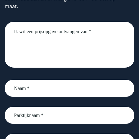
maat.
Untitled
Naam
*
Parktijknaam
*
email