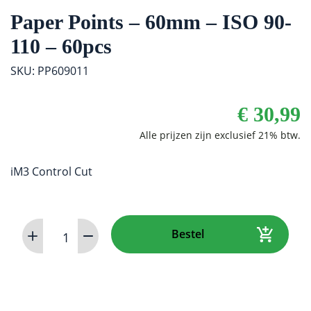
Paper Points – 60mm – ISO 90-
110 – 60pcs
SKU: PP609011
€
30,99
iM3 Control Cut
Paper
Bestel
Points
-
60mm
-