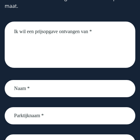
maat.
Untitled
Naam
*
Parktijknaam
*
email