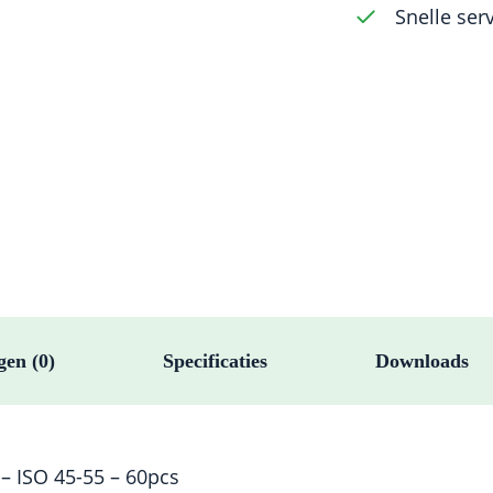
Snelle ser
55
-
60pcs
aantal
gen (0)
Specificaties
Downloads
– ISO 45-55 – 60pcs