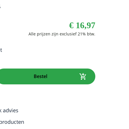
5
€
16,97
t
Bestel
k advies
producten