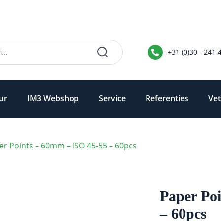
+31 (0)30 - 241 
ur
IM3 Webshop
Service
Referenties
Vet
er Points – 60mm – ISO 45-55 – 60pcs
Paper Po
– 60pcs