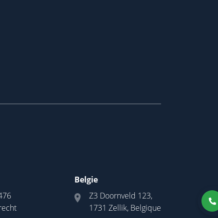
Belgie
476
Z3 Doornveld 123,
recht
1731 Zellik, Belgique