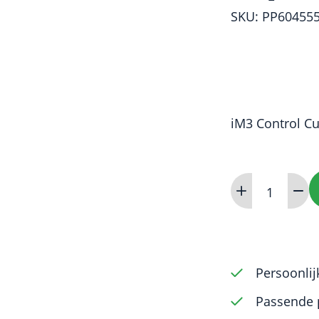
SKU: PP60455
iM3 Control Cu
Paper
Points
-
60mm
-
Persoonlij
ISO
Passende 
45-