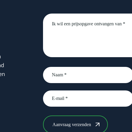
Untitled
n
nd
Naam
en
*
email