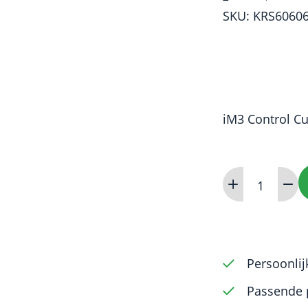
SKU: KRS6060
iM3 Control Cu
K-
Reamer
(steel)
60mm
0.60
Persoonlij
(6
Passende 
pack)