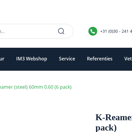
+31 (0)30 - 241 
ur
IM3 Webshop
Service
Referenties
Vet
eamer (steel) 60mm 0.60 (6 pack)
K-Reamer 
pack)