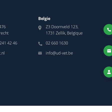
Belgie
476
Z3 Doornveld 123,
recht
1731 Zellik, Belgique
 241 42 46
02 660 1630
.nl
info@ud-vet.be
|
Algemene voorwaarden
© 2026
UD-Vet