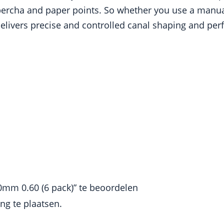
ta percha and paper points. So whether you use a manua
livers precise and controlled canal shaping and perfec
0mm 0.60 (6 pack)” te beoordelen
g te plaatsen.