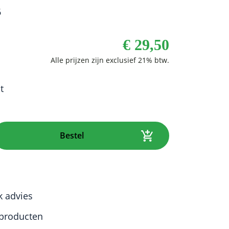
6
€
29,50
t
Bestel
k advies
producten