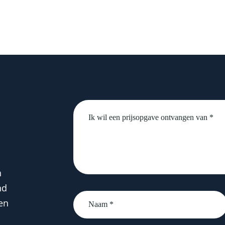
Untitled
n
nd
Naam
en
*