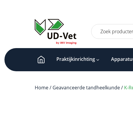
Zoeken
naar:
Praktijkinrichting
Apparatu
Home
/
Geavanceerde tandheelkunde
/
K-R