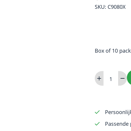
SKU: C9080X
Box of 10 pack
Dental
Bur
-
Round
2
Persoonlij
-
Passende 
19mm