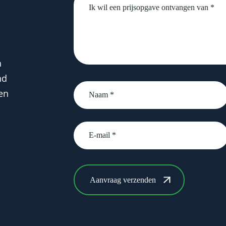
n
nd
Naam
en
*
email