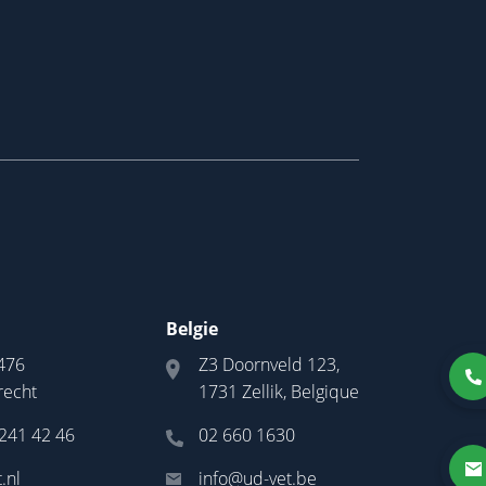
Belgie
476
Z3 Doornveld 123,
recht
1731 Zellik, Belgique
 241 42 46
02 660 1630
.nl
info@ud-vet.be