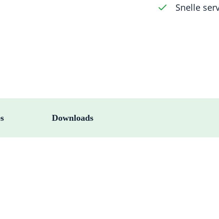
Snelle ser
FG
(standard
length)
-
50
pack
aantal
es
Downloads