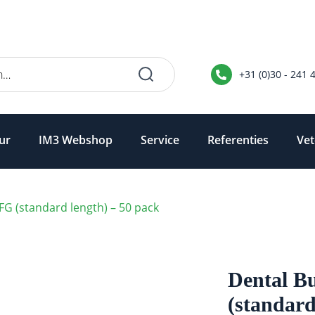
+31 (0)30 - 241 
ur
IM3 Webshop
Service
Referenties
Vet
G (standard length) – 50 pack
Dental B
(standard