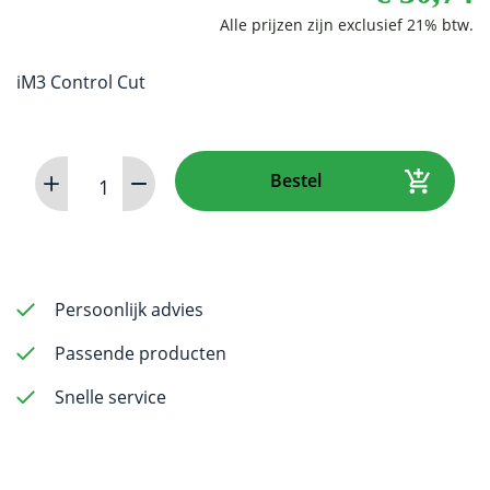
iM3 Control Cut
K-
Bestel
Reamer
(Ni-
Ti)
60mm
0.35
Persoonlijk advies
(4
Passende producten
pack)
aantal
Snelle service