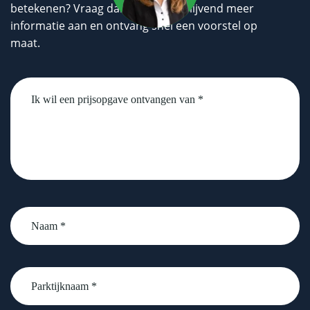
betekenen? Vraag dan geheel vrijblijvend meer
informatie aan en ontvang snel een voorstel op
maat.
Untitled
Naam
*
Parktijknaam
*