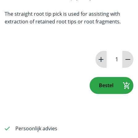
The straight root tip pick is used for assisting with
extraction of retained root tips or root fragments.
Straight
root
tip
pick
-
Bestel
stubby
handle
aantal
Persoonlijk advies