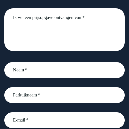
Untitled
Naam
*
Parktijknaam
*
email