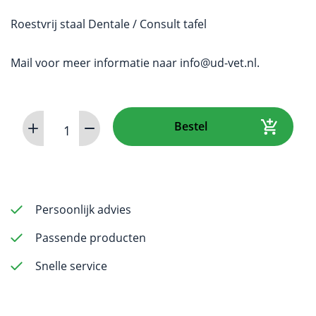
Roestvrij staal Dentale / Consult tafel
Mail voor meer informatie naar
info@ud-vet.nl
.
iM3
Bestel
Shona
tafel
aantal
Persoonlijk advies
Passende producten
Snelle service