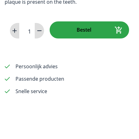
plaque is present on the teeth.
iC
Bestel
Plaque
-
plaque
disclosing
solution
Persoonlijk advies
-
Passende producten
72
swabs
Snelle service
aantal