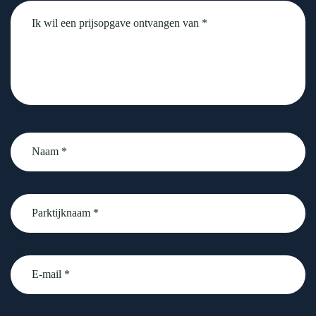
Untitled
Naam
*
Parktijknaam
*
email