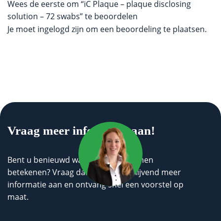
Wees de eerste om “iC Plaque – plaque disclosing
solution – 72 swabs” te beoordelen
Je moet
ingelogd zijn
om een beoordeling te plaatsen.
Vraag meer informatie aan!
Bent u benieuwd wat wij voor u kunnen
betekenen? Vraag dan geheel vrijblijvend meer
informatie aan en ontvang snel een voorstel op
maat.