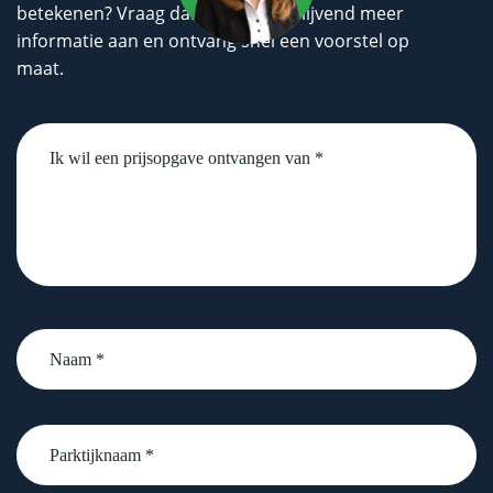
betekenen? Vraag dan geheel vrijblijvend meer
informatie aan en ontvang snel een voorstel op
maat.
Untitled
Naam
*
Parktijknaam
*