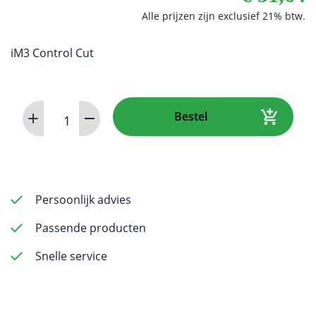
iM3 Control Cut
H-
Bestel
File
(Ni-
Ti)
80mm
0.25
Persoonlijk advies
(6
Passende producten
pack)
aantal
Snelle service