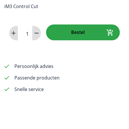
iM3 Control Cut
Gutta
Bestel
Percha
Points
-
80mm
-
Persoonlijk advies
ISO
Passende producten
30-
40
Snelle service
-
30pcs
aantal