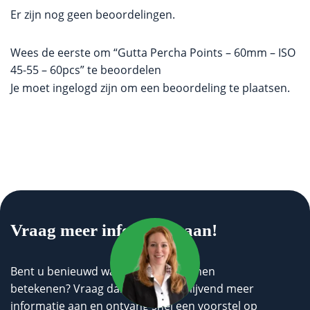
Er zijn nog geen beoordelingen.
Wees de eerste om “Gutta Percha Points – 60mm – ISO
45-55 – 60pcs” te beoordelen
Je moet
ingelogd zijn
om een beoordeling te plaatsen.
Vraag meer informatie aan!
Bent u benieuwd wat wij voor u kunnen
betekenen? Vraag dan geheel vrijblijvend meer
informatie aan en ontvang snel een voorstel op