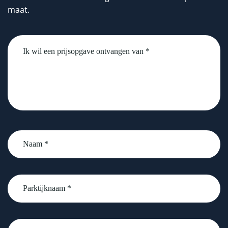
maat.
Untitled
Naam
*
Parktijknaam
*
email