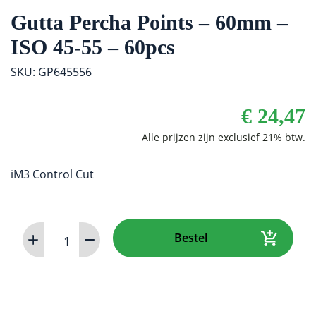
Gutta Percha Points – 60mm –
ISO 45-55 – 60pcs
SKU: GP645556
€
24,47
iM3 Control Cut
Gutta
Bestel
Percha
Points
-
60mm