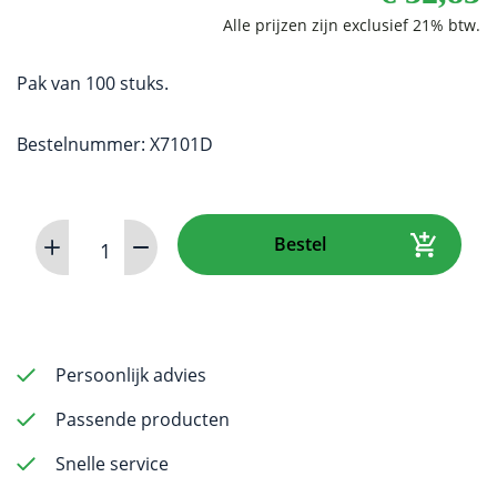
Pak van 100 stuks.
Bestelnummer: X7101D
Dürr
Bestel
omhulsels
voor
2
x
3
Persoonlijk advies
cm
Passende producten
beeldplaat
size
Snelle service
0