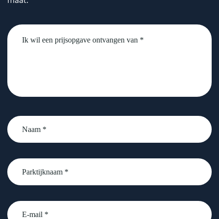
maat.
Untitled
Naam
*
Parktijknaam
*
email