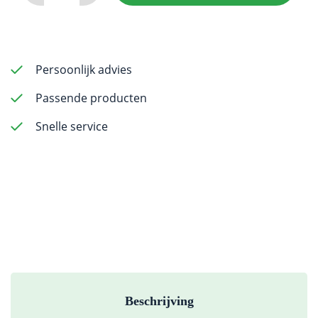
-
Round
End
Xcut
Persoonlijk advies
Fissure
Passende producten
1558
-
Snelle service
25mm
FG
(surgical
length)
-
5
pack
aantal
Beschrijving