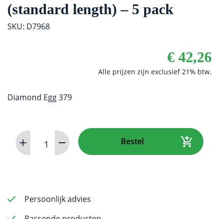
(standard length) – 5 pack
SKU: D7968
€
42,26
Diamond Egg 379
Dental
Bestel
Bur
-
Diamond
Egg
379
Persoonlijk advies
016
Passende producten