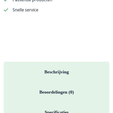
-
Fine
Snelle service
Grit
-
19mm
FG
(standard
length)
-
5
pack
aantal
Beschrijving
Beoordelingen (0)
Specificaties