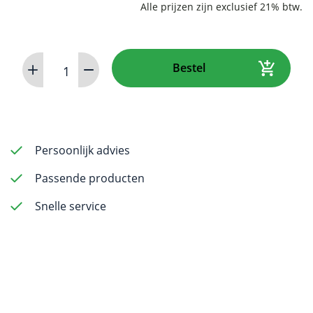
CR
Bestel
8
Image
Plate
IPX
-
Persoonlijk advies
Size
Passende producten
1
aantal
Snelle service