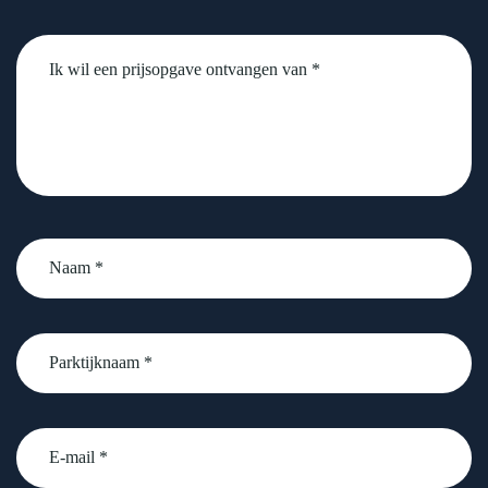
Untitled
Naam
*
Parktijknaam
*
email