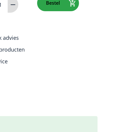
Bestel
d
r
k advies
producten
rd
vice