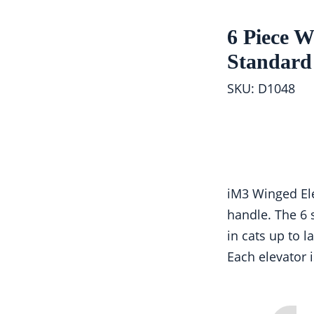
6 Piece W
Standard
SKU: D1048
iM3 Winged Ele
handle. The 6 s
in cats up to l
Each elevator i