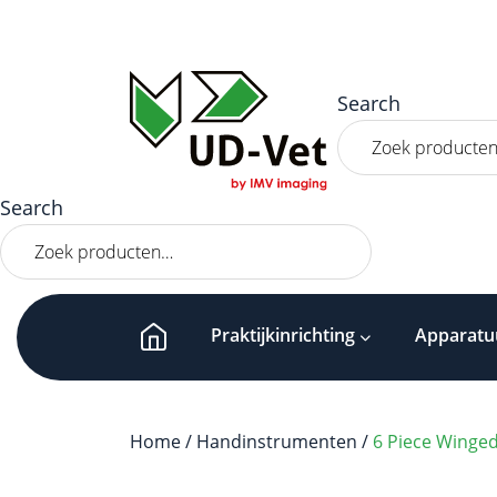
Search
Zoeken
naar:
Search
Zoeken
naar:
Praktijkinrichting
Apparatu
Home
/
Handinstrumenten
/
6 Piece Winged