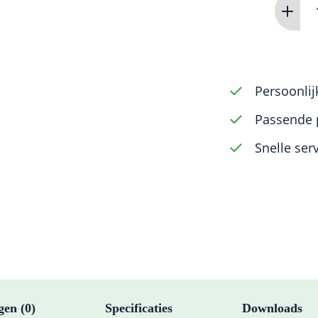
6
Piece
Winge
Elevato
Set
Persoonlij
-
Passende 
Standa
Snelle ser
Handle
aantal
gen (0)
Specificaties
Downloads