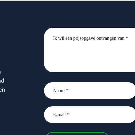
Untitled
n
nd
Naam
en
*
email