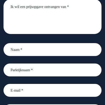
Untitled
Naam
*
Parktijknaam
*
email