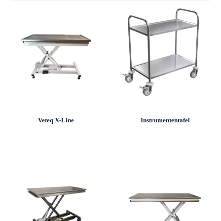
Veteq X-Line
Instrumententafel