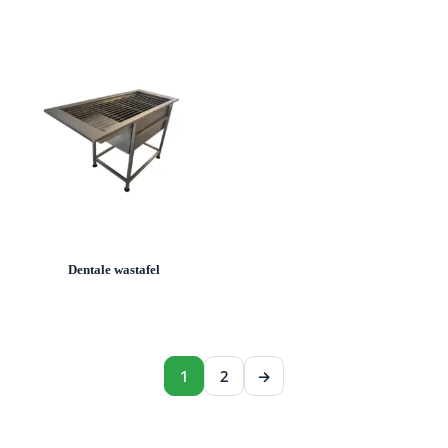
Dentale wastafel
1
2
→