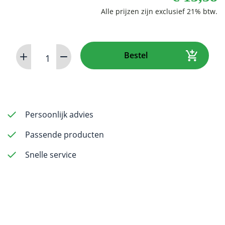
Surgical
Bestel
Blades
-
Size
11
Box
Persoonlijk advies
of
Passende producten
100
aantal
Snelle service