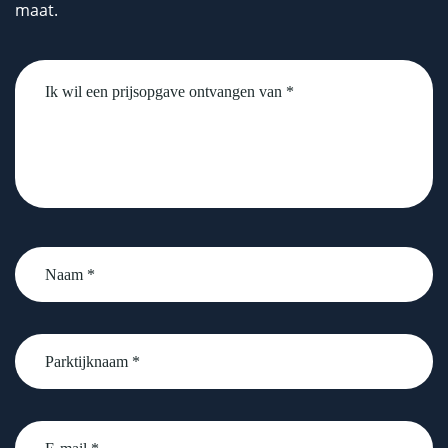
maat.
Untitled
Naam
*
Parktijknaam
*
email