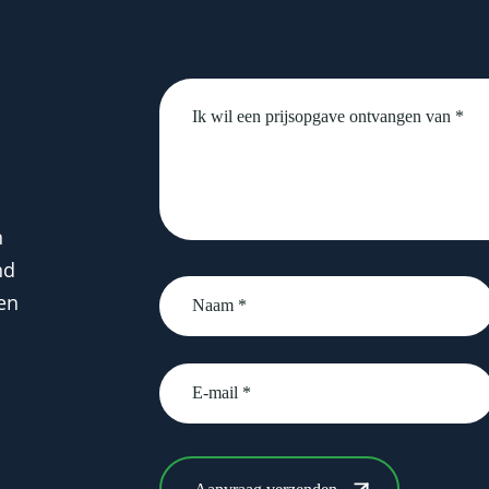
Untitled
n
nd
Naam
en
*
email