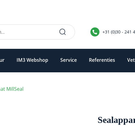
+31 (0)30 - 241 
ur
IM3 Webshop
Service
Referenties
Vet
at MillSeal
Sealappar