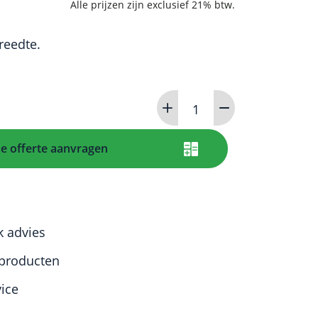
reedte.
Sealapparaat
MillSeal
aantal
de offerte aanvragen
k advies
producten
vice