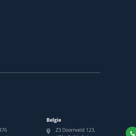
Belgie
476
Z3 Doornveld 123,