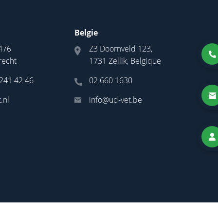
Belgie
476
Z3 Doornveld 123,
recht
1731 Zellik, Belgique
 241 42 46
02 660 1630
.nl
info@ud-vet.be
|
Algemene voorwaarden
© 2026
UD-Vet