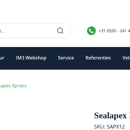
+31 (0)30 - 241 
ur
IM3 Webshop
Service
Referenties
Vet
lapex Xpress
Sealapex
SKU: SAPX12