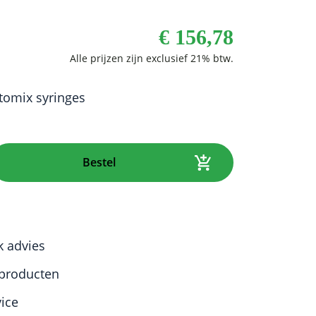
€
156,78
tomix syringes
Bestel
k advies
producten
vice