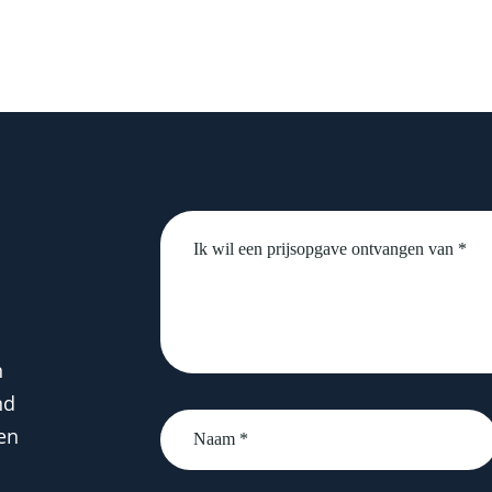
Untitled
n
nd
Naam
en
*