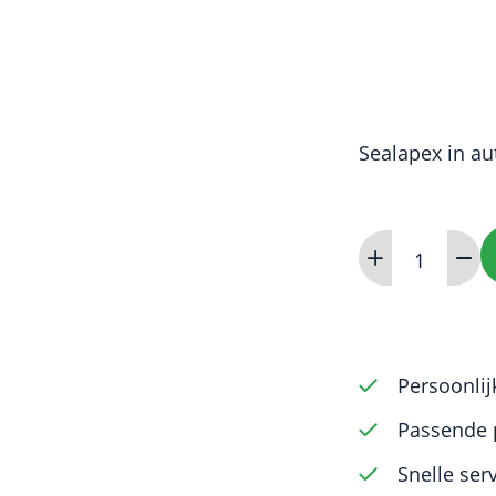
Sealapex in au
Sealapex
Xpress
aantal
Persoonlij
Passende 
Snelle ser