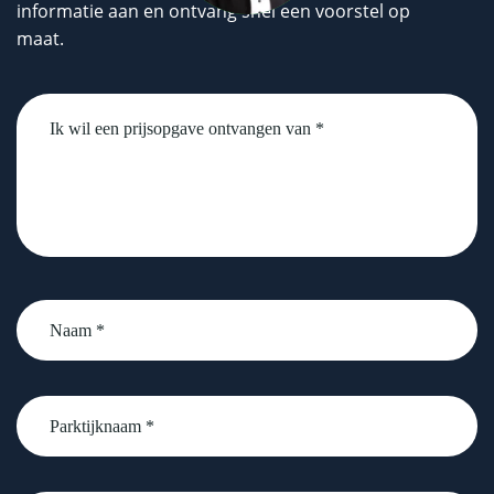
informatie aan en ontvang snel een voorstel op
maat.
Untitled
Naam
*
Parktijknaam
*