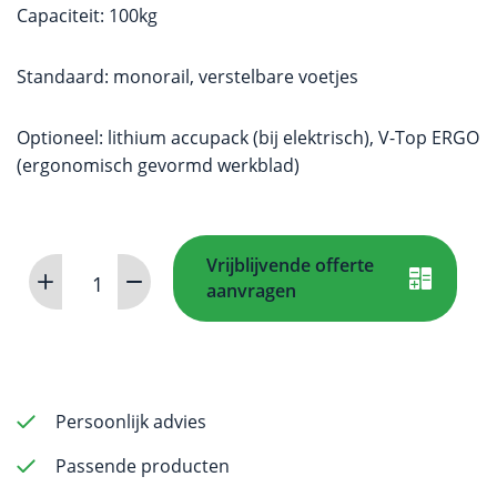
Capaciteit: 100kg
Standaard: monorail, verstelbare voetjes
Optioneel: lithium accupack (bij elektrisch), V-Top ERGO
(ergonomisch gevormd werkblad)
Vrijblijvende offerte
Operatietafel
aanvragen
Standard-
Line
V-
top
aantal
Persoonlijk advies
Passende producten