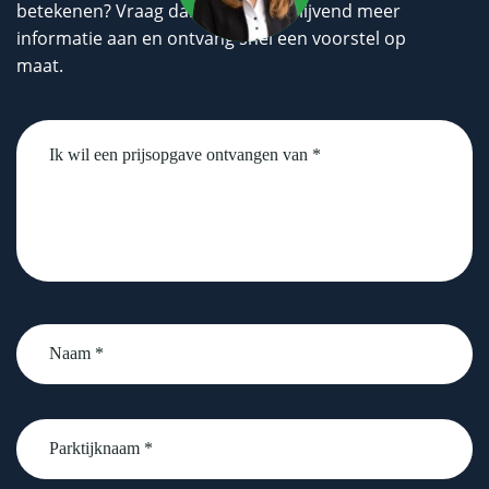
betekenen? Vraag dan geheel vrijblijvend meer
informatie aan en ontvang snel een voorstel op
maat.
Untitled
Naam
*
Parktijknaam
*