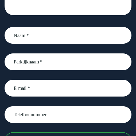
Naam
*
Parktijknaam
*
email
Telefoonnummer