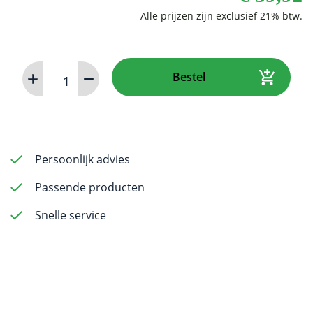
LightSpeed
Bestel
LSX
-
31mm
Size
50
Persoonlijk advies
-
Passende producten
6
pack
Snelle service
aantal