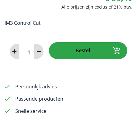
iM3 Control Cut
K-
Bestel
Reamer
(steel)
60mm
1.3
(6
Persoonlijk advies
pack)
Passende producten
aantal
Snelle service