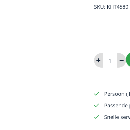
SKU: KHT4580
K-
Reamer
(Flex
Ni-
Ti)
Persoonlij
60mm
Passende 
0.45
Snelle ser
to
0.80