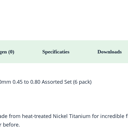
Assorted
Set
(6
pack)
aantal
gen (0)
Specificaties
Downloads
0mm 0.45 to 0.80 Assorted Set (6 pack)
e from heat-treated Nickel Titanium for incredible fl
r before.