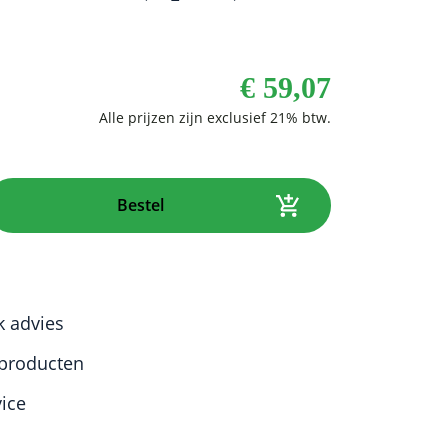
€
59,07
Bestel
k advies
producten
vice