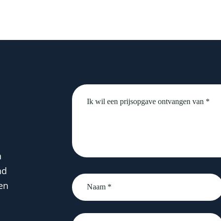
Untitled
n
nd
Naam
en
*
email