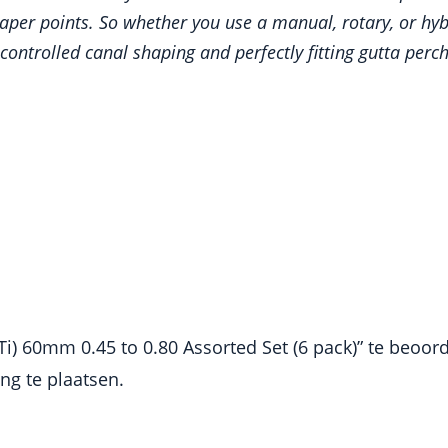
d paper points. So whether you use a manual, rotary, or h
controlled canal shaping and perfectly fitting gutta perc
i) 60mm 0.45 to 0.80 Assorted Set (6 pack)” te beoor
g te plaatsen.