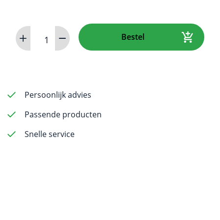
Ivoclar
Bestel
OptraSculpt
Pad
Kit
aantal
Persoonlijk advies
Passende producten
Snelle service