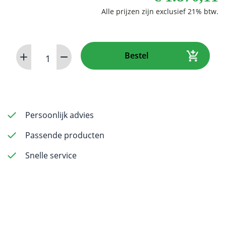
Ivoclar
Bestel
Bluephase
Powercure
System
Kit
-
Persoonlijk advies
Syringe
Passende producten
aantal
Snelle service