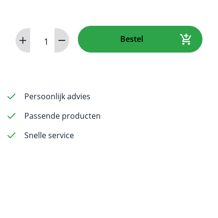
Irrigation
Bestel
Needles
23G
-
31mm
-
Persoonlijk advies
25pcs
Passende producten
aantal
Snelle service