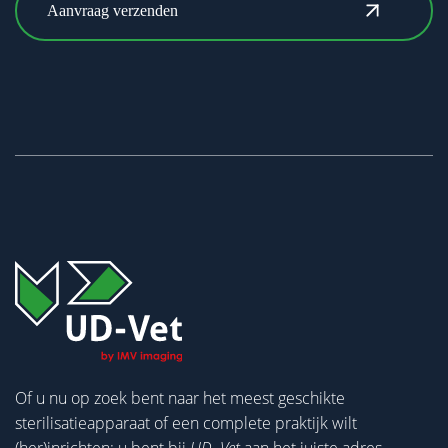
Of u nu op zoek bent naar het meest geschikte
sterilisatieapparaat of een complete praktijk wilt
(her)inrichten; u bent bij
UD
–
Vet
aan het juiste adres.