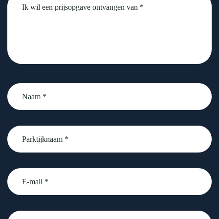
Naam
*
Parktijknaam
*
email
Telefoonnummer