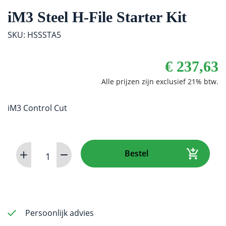
iM3 Steel H-File Starter Kit
SKU: HSSSTA5
€
237,63
iM3 Control Cut
iM3
Bestel
Steel
H-
File
Starter
Kit
Persoonlijk advies
aantal