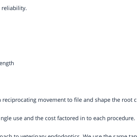
eliability.
length
 a reciprocating movement to file and shape the root c
ingle use and the cost factored in to each procedure.
roach to veterinary endodontics. We use the same tap