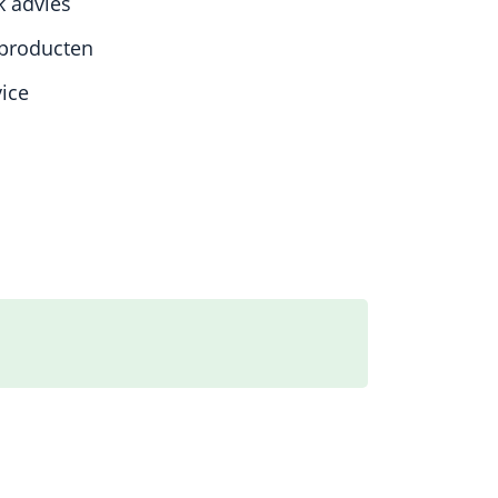
k advies
producten
vice