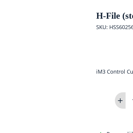
H-File (s
SKU: HSS6025
iM3 Control Cu
H-
File
(steel)
60mm
0.25