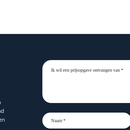
Untitled
n
nd
Naam
en
*