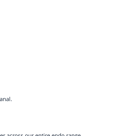
anal.
er across our entire endo range