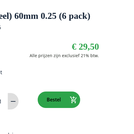
teel) 60mm 0.25 (6 pack)
6
€
29,50
t
Bestel