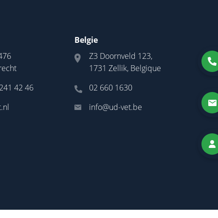
Belgie
476
Z3 Doornveld 123,
recht
1731 Zellik, Belgique
 241 42 46
02 660 1630
.nl
info@ud-vet.be