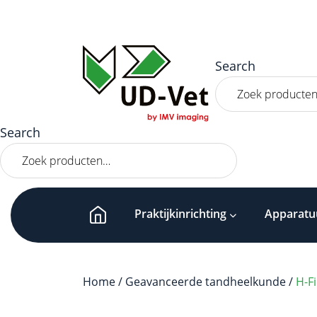
Search
Zoeken
naar:
Search
Zoeken
naar:
Praktijkinrichting
Apparatu
Home
/
Geavanceerde tandheelkunde
/
H-Fi