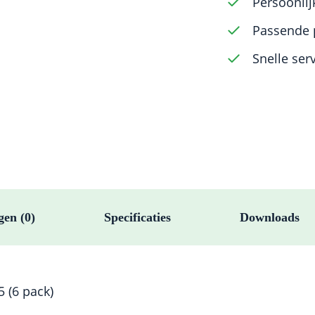
Persoonlij
(6
Passende 
pack)
Snelle ser
aantal
gen (0)
Specificaties
Downloads
5 (6 pack)