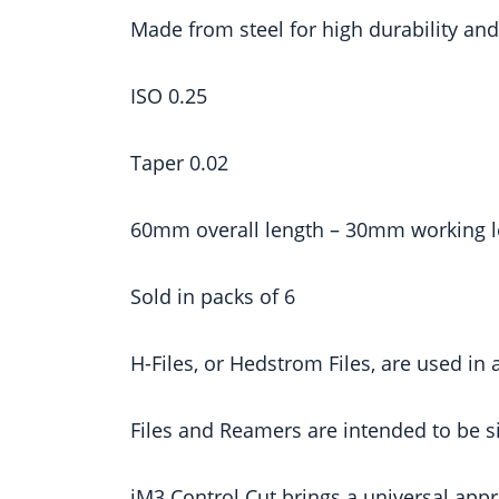
Made from steel for high durability and r
ISO 0.25
Taper 0.02
60mm overall length – 30mm working 
Sold in packs of 6
H-Files, or Hedstrom Files, are used in
Files and Reamers are intended to be s
iM3 Control Cut brings a universal app