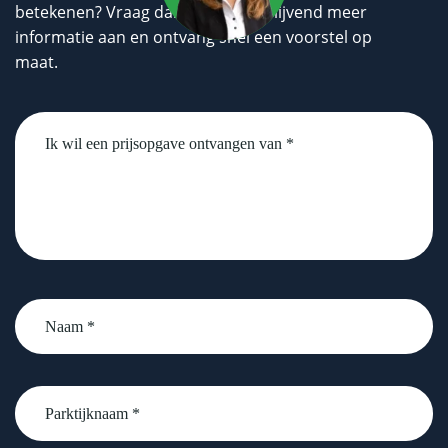
betekenen? Vraag dan geheel vrijblijvend meer
informatie aan en ontvang snel een voorstel op
maat.
Untitled
Naam
*
Parktijknaam
*