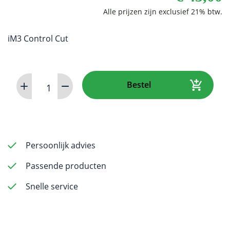
iM3 Control Cut
H-
Bestel
File
(steel)
120mm
1.2
(6
Persoonlijk advies
pack)
Passende producten
aantal
Snelle service