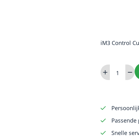
iM3 Control Cu
H-
File
(Ni-
Ti)
60mm
Persoonlij
1.3
Passende 
(6
Snelle ser
pack)