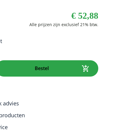
€
52,88
t
Bestel
k advies
producten
vice