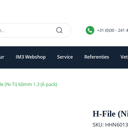
+31 (0)30 - 241 
ur
IM3 Webshop
Service
Referenties
Vet
le (Ni-Ti) 60mm 1.3 (6 pack)
H-File (N
SKU: HHN6013