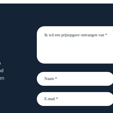
Untitled
n
nd
Naam
en
*
email