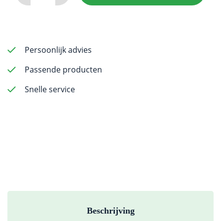
(Ni-
Ti)
60mm
0.90
Persoonlijk advies
to
Passende producten
1.4
Assorted
Snelle service
Set
(6
pack)
aantal
Beschrijving