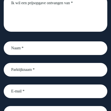
Naam
*
Parktijknaam
*
email
Telefoonnummer