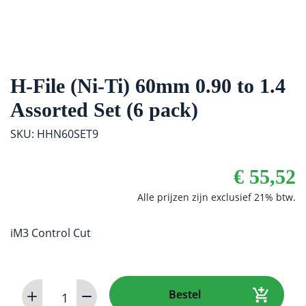
H-File (Ni-Ti) 60mm 0.90 to 1.4
Assorted Set (6 pack)
SKU: HHN60SET9
€
55,52
iM3 Control Cut
H-
Bestel
File