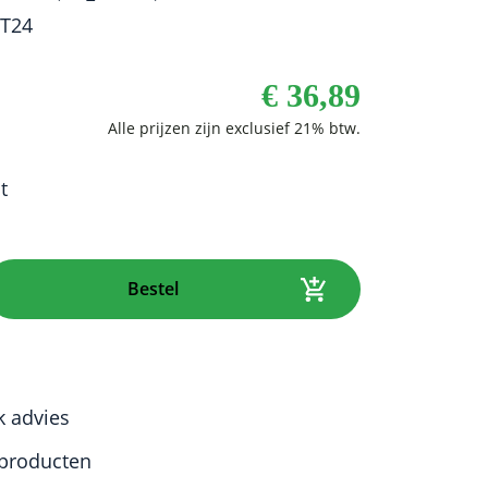
T24
€
36,89
t
Bestel
k advies
producten