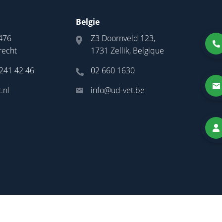
Belgie
476
Z3 Doornveld 123,
recht
1731 Zellik, Belgique
 241 42 46
02 660 1630
.nl
info@ud-vet.be
|
Algemene voorwaarden
© 2026
UD-Vet