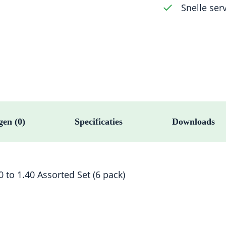
Snelle ser
1.40
Assorted
Set
(6
pack)
aantal
gen (0)
Specificaties
Downloads
 to 1.40 Assorted Set (6 pack)