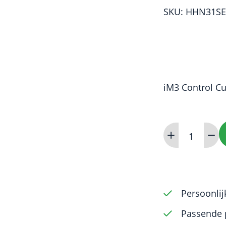
SKU: HHN31SE
iM3 Control Cu
H-
File
(Ni-
Ti)
31mm
Persoonlij
0.90
Passende 
to