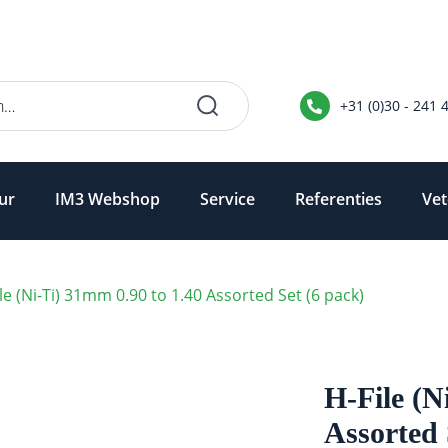
+31 (0)30 - 241 
ur
IM3 Webshop
Service
Referenties
Vet
le (Ni-Ti) 31mm 0.90 to 1.40 Assorted Set (6 pack)
H-File (N
Assorted 