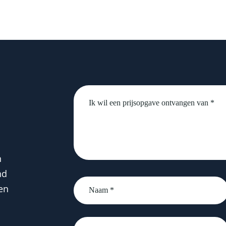
Untitled
n
nd
Naam
en
*
email