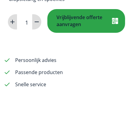
Vrijblijvende offerte
Dr.
aanvragen
Fritz
gastroscoop
paard
aantal
Persoonlijk advies
Passende producten
Snelle service