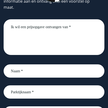
informatie aan en ontvang snel een voorstel op
maat.
Untitled
Naam
*
Parktijknaam
*
email