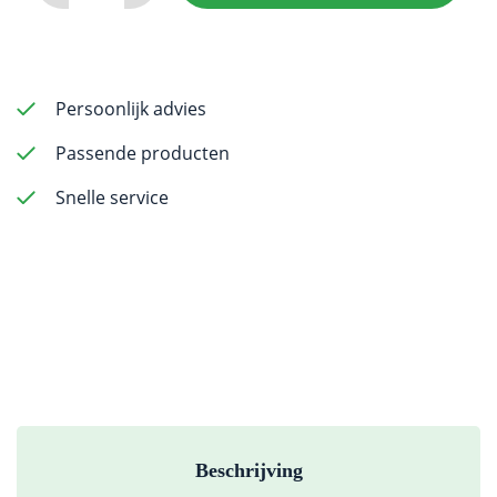
-
Xcut
Fissure
556
Persoonlijk advies
-
Passende producten
25mm
FG
Snelle service
(surgical
length)
-
5
pack
aantal
Beschrijving