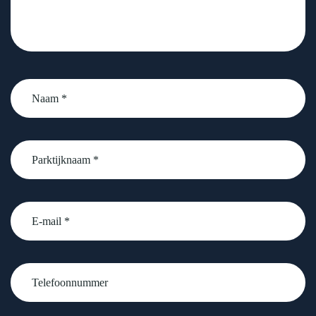
Naam
*
Parktijknaam
*
email
Telefoonnummer