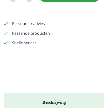
-
Taper
Fissure
171L
Persoonlijk advies
-
Passende producten
19mm
FG
Snelle service
(standard
length)
-
5
pack
aantal
Beschrijving