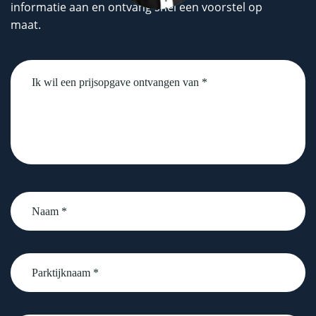
informatie aan en ontvang snel een voorstel op
maat.
Untitled
Naam
*
Parktijknaam
*