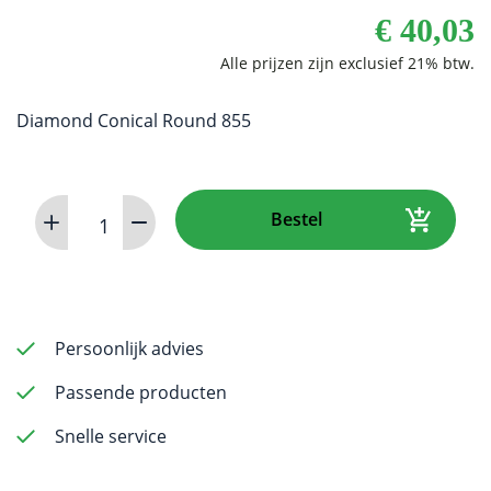
€
40,03
Diamond Conical Round 855
Dental
Bestel
Bur
-
Diamond
Conical
Round
Persoonlijk advies
855
Passende producten
-
Fine
Snelle service
Grit
-