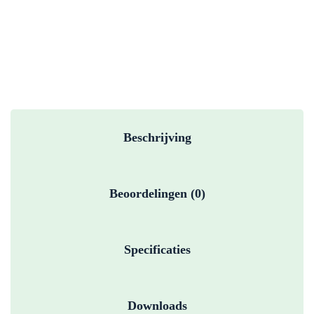
19mm
FG
(standard
length)
-
5
pack
aantal
Beschrijving
Beoordelingen (0)
Specificaties
Downloads