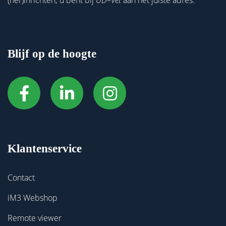
(her)inrichten; u bent bij
UD
–
Vet
aan het juiste adres.
Blijf op de hoogte
Klantenservice
Contact
iM3 Webshop
Remote viewer