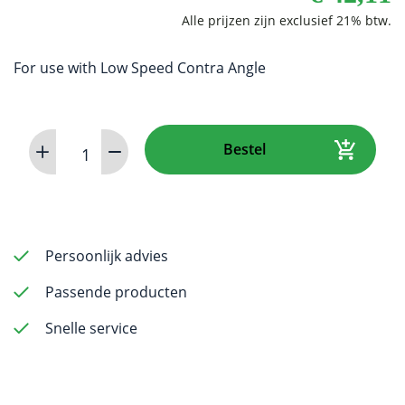
For use with Low Speed Contra Angle
Dental
Bestel
Bur
-
Conical
Carbide
-
Persoonlijk advies
Small
Passende producten
-
RA
Snelle service
-
Single
aantal