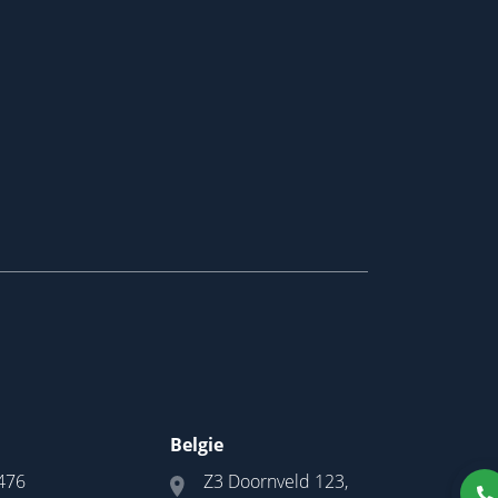
Belgie
476
Z3 Doornveld 123,