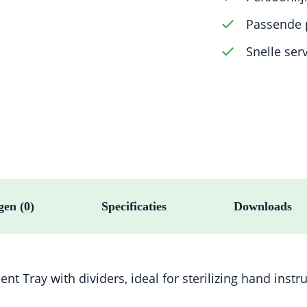
aantal
Passende 
Snelle ser
gen (0)
Specificaties
Downloads
ent Tray with dividers, ideal for sterilizing hand in