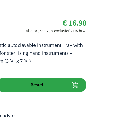
€
16,98
stic autoclavable instrument Tray with
 for sterilizing hand instruments –
(3 ¾” x 7 ¾”)
Bestel
k advies