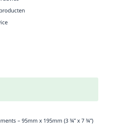
producten
vice
struments – 95mm x 195mm (3 ¾” x 7 ¾”)