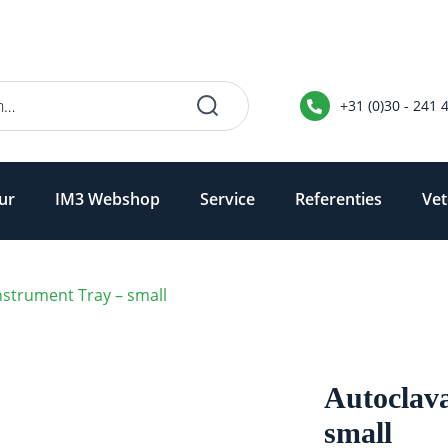
+31 (0)30 - 241 
ur
IM3 Webshop
Service
Referenties
Vet
nstrument Tray – small
Autoclava
small