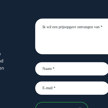
Untitled
n
nd
Naam
en
*
email