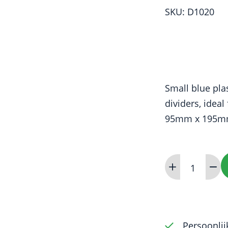
SKU: D1020
Small blue pla
dividers, ideal
95mm x 195mm 
Autoclavable
Instrument
Tray
-
small
Persoonlij