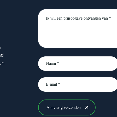
Untitled
n
nd
Naam
en
*
email