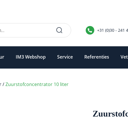
+31 (0)30 - 241 
ur
IM3 Webshop
Service
Referenties
Vet
r
/
Zuurstofconcentrator 10 liter
Zuurstofc