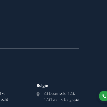
Belgie
476
Z3 Doornveld 123,
recht
1731 Zellik, Belgique