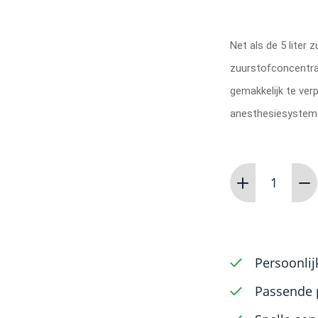
Net als de 5 liter 
zuurstofconcentrat
gemakkelijk te ver
anesthesiesysteme
Zuurstofconce
10
liter
aantal
Persoonlij
Passende 