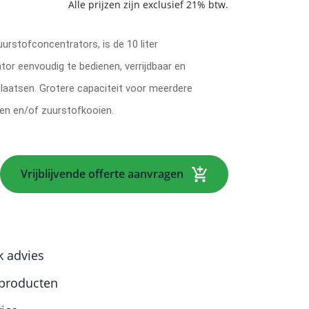
zuurstofconcentrators, is de 10 liter
or eenvoudig te bedienen, verrijdbaar en
plaatsen. Grotere capaciteit voor meerdere
n en/of zuurstofkooien.
ntrator
Vrijblijvende offerte aanvragen
k advies
producten